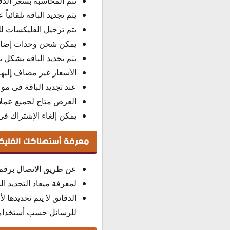
تتم المحاسبه بسعر الدقيق
يتم تجديد الباقه تلقائيا
يتم ترحيل الفليكسات للش
يمكن شحن وحدات إضافيه 
يتم تجديد الباقه بشكل تلقائى عند ك
الأسعار غير مضاف إليها الـ 14 % ضريبة القيمه ا
عند تجديد الباقة فى موع
العرض متاح لجميع عملا
يمكن إلغاء الإشتراك فى
معرفة أستهلاكك الفليك
عن طريق الاتصال برقم 880، أو الكود #880* بقيمة قدرها 19 ق
لمعرفة ميعاد التجديد الشهري للباقة أتصل ع
الدقائق لا يتم تحديدها 
للرسائل حسب أستخدا