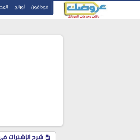
-->
فودافون
أورانج
المصر
شرح الإشتراك في نظام ك