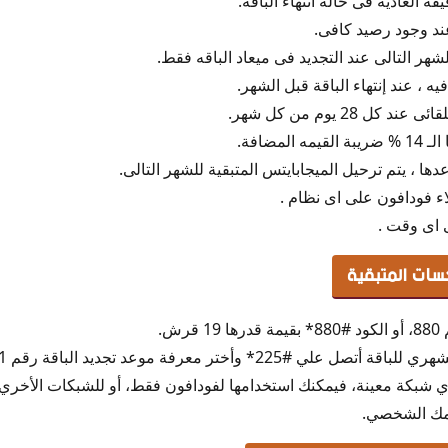
ه العاديه فى حاله انتهاء الباقه.
ً عند وجود رصيد كافى.
هر التالى عند التجديد فى ميعاد الباقه فقط.
، عند إنتهاء الباقة قبل الشهر.
ل 28 يوم من كل شهر.
لمضافة.
دها ، يتم ترحيل الميجابايتس المتبقية للشهر التالى.
ء فودافون على اى نظام .
 اى وقت .
سات المتبقية
رش.
لي #225* وأختر معرفة موعد تجديد الباقة رقم 1.
لأي شبكة معينة، فيمكنك استخدامها لفودافون فقط، أو للشبكات الأخري، أ
مك الشخصي.