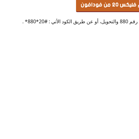
 من فودافون
 : #20*880* .