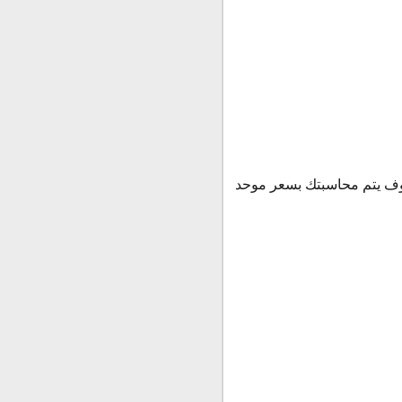
وف يتم محاسبتك بسعر موحد