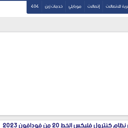
ية للاتصالات
إتصالات
موبايلي
خدمات زين
404
نترول فليكس الخط 20 من فودافون 2023