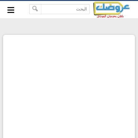
≡
-->