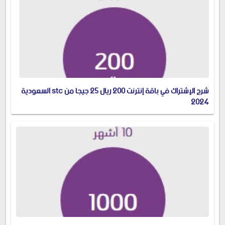
شرح الإشتراك في باقة إنترنت 200 ريال 25 جيجا من stc السعودية
2024