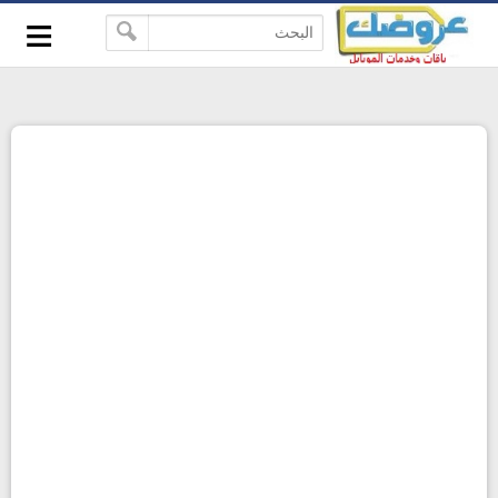
≡
-->