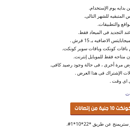
 المتبقيه للشهر التالى.
اقع والتطبيقات.
ند التجديد فى الميعاد فقط.
بايتس الاضافيه بـ 15 قرش .
ن باقات كونكت وباقات سوبر كونكت.
 متاحه فقط للموبايل إنترنت.
رض مرة أخرى ، فى حالة وجود رصيد كافى.
لات الإشتراك فى هذا العرض .
ى اى وقت .
ات
من إتصالات
منج عن طريق *22*10*1#.