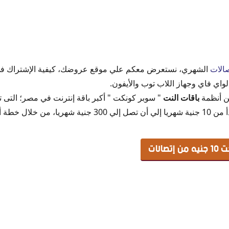
ات
الشهري، نستعرض معكم علي موقع عروضك، كيفية الإشتراك ف
واي فاي وجهاز اللاب توب والأيفون.
 إتصالات
ن أنظمة
باقات النت
" سوبر كونكت " أكبر باقة إنترنت في مصر؛ التى ت
خلال خطة أسعار
الات