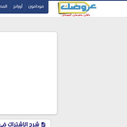
-->
فودافون
أورانج
المصر
شرح الإشتراك فى باقة سو