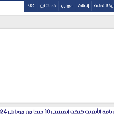
ية للاتصالات
إتصالات
موبايلي
خدمات زين
404
ترنت كنكت إنفينيتي 10 جيجا من موبايلي 2024