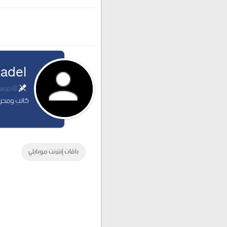
 adel
@مرسلة
كاتب ومحرر
باقات إنترنت موبايلي