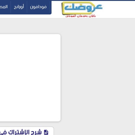
-->
فودافون
أورانج
المصر
شرح الإشتراك في باقة الأن