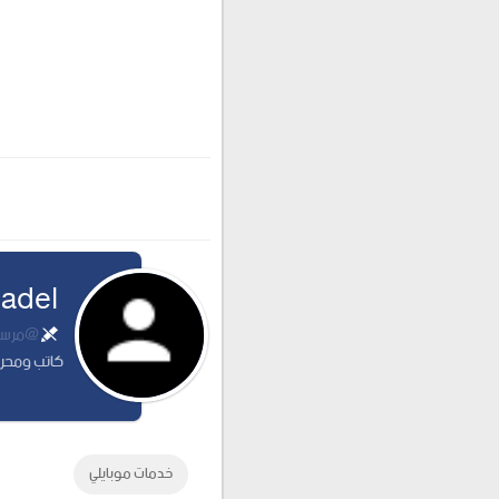
 adel
@مرسلة
كاتب ومحرر
خدمات موبايلي