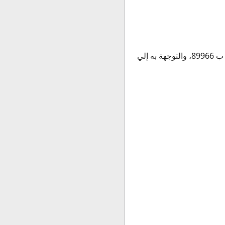
عن طريق إحضار رقم شريحتك التسلسلي، حيث أنه يمكنك أن تجده خلف الشريحة ويبدأ الرقم ب 89966، والتوجهة به إلي