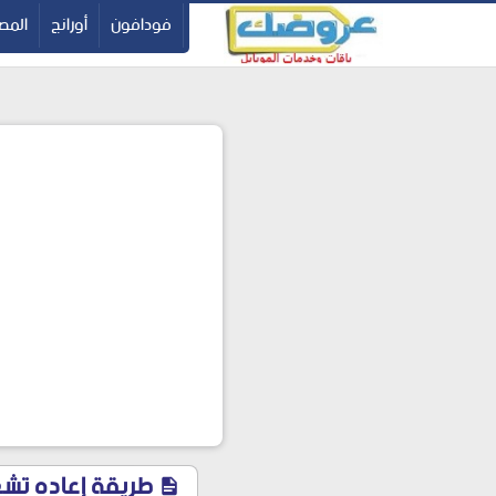
-->
فودافون
أورانج
المصر
طريقة إعاده تشغي