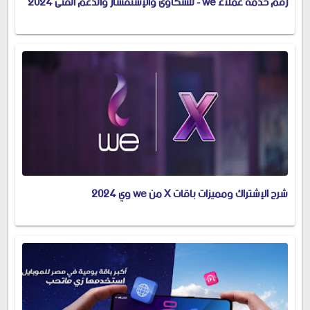
رقم خدمة عملاء we - للشكاوى والإستفسار والدعم الفنى 2024
شرح الإشتراك ومميزات باقات X من we وي 2024