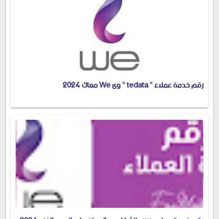
رقم خدمة عملاء " tedata " وى We معاك 2024