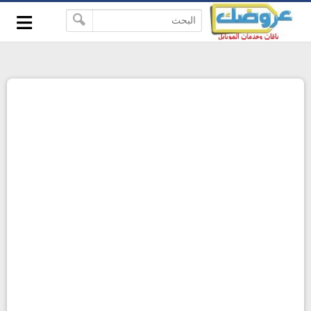
≡
-->