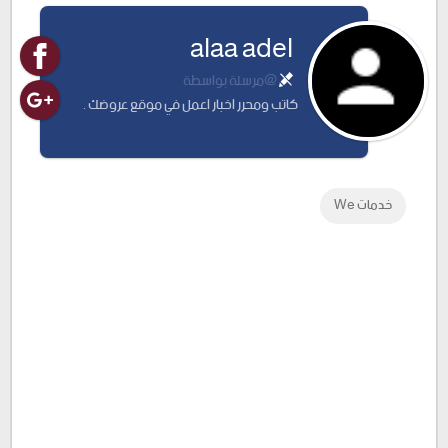
alaa adel
Plus
@مرسلة بواسطة
كاتب ومحرر اخبار اعمل في موقع عروضك .
خدمات We