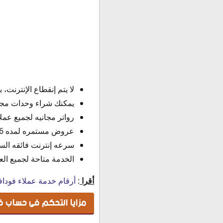
لا يتم إنقطاع الإنترنت، 
يمكنك شراء وحدات مجاني
رواتر مجانيه لجميع عمل
عروض مستمره لمده 6 شهور على باقات الخط الأرضى.
سرعه إنترنت فائقه الس
الخدمة متاحة لجميع العم
أقرا
:
أرقام خدمة عملاء فودافون ال
مزايا التحكم فى حساب فود