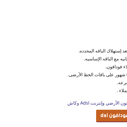
بعد إستهلاك الباقه المحدده.
ه مع الباقه الإساسيه.
اء فودافون.
رعه.
لاء .
أرضي وإنترنت Adsl وكاش
افون dsl