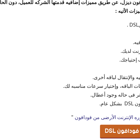
ون ديزل، عن طريق مميزات إضافيه قدمتها الشركه للعميل، دون الحا
ات الأتيه :
يه.
نت لديك.
ب إحتياجك.
يه والإنتقال لباقه أخرى.
 الباقه، وإختيار سرعات مناسبه لك.
ر فى حاله وجود أعطال.
عام.
وره الإنترنت الأرضى من فودافون
"
دافون DSL