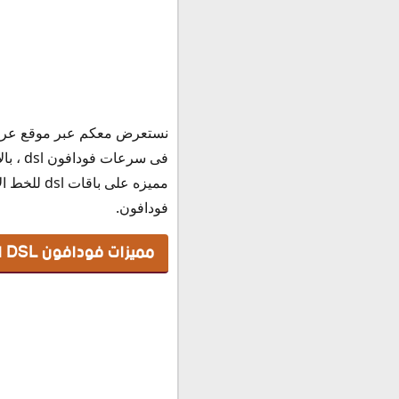
مميزات فودافون DSL الشهريه
نستعرض معكم عبر موقع عر
مزايا التحكم فى حساب فودا
فى سر
شرح خطوات إداره حساب فودا
مميزه على
فودافون.
مميزات فودافون DSL الشهريه