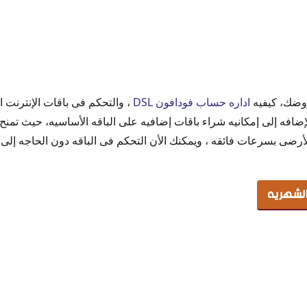
وضك، كيفيه
اداره حساب فودافون DSL
، والتحكم فى باقات الإنترنت 
فون dsl
عات فودافون dsl ، بالإضافه إلى إمكانيه شراء باقات إضافيه على الباقه الأساسيه، 
فون DSL
 باقات dsl للخط الأرضى بسرعات فائقه ، ويمكنك الأن التحكم فى الباقه دون الحاجه