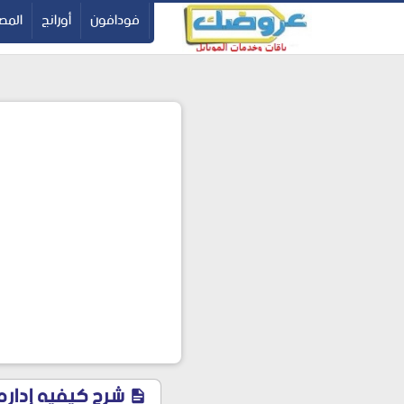
-->
فودافون
أورانج
المصر
شرح كيفيه إداره حساب فو