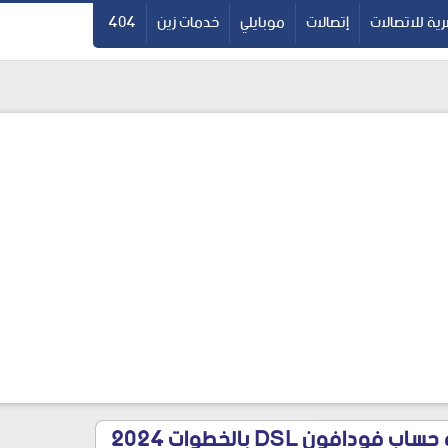
ية للاتصالات
إتصالات
موبايلي
خدمات زين
404
دافون DSL بالخطوات 2024