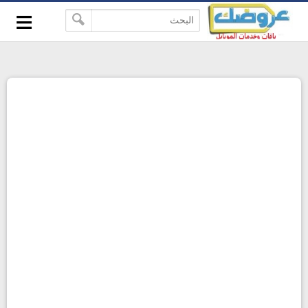
≡
-->