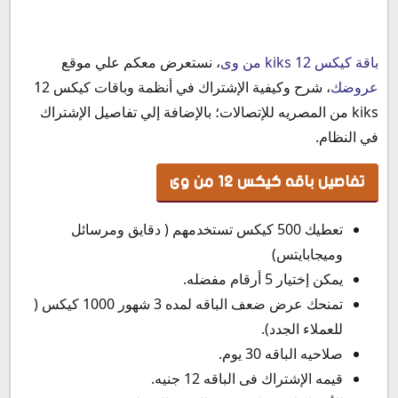
تفاصيل باقه كيكس 12 من وى
باقة كيكس 12 kiks من وى
، نستعرض معكم علي موقع
كود الإشتراك فى باقات كيكس 12 من we
عروضك
، شرح وكيفية الإشتراك في أنظمة وباقات كيكس 12
kiks من المصريه للإتصالات؛ بالإضافة إلي تفاصيل الإشتراك
في النظام.
تفاصيل باقه كيكس 12 من وى
تعطيك 500 كيكس تستخدمهم ( دقايق ومرسائل
وميجابايتس)
يمكن إختيار 5 أرقام مفضله.
تمنحك عرض ضعف الباقه لمده 3 شهور 1000 كيكس (
للعملاء الجدد).
صلاحيه الباقه 30 يوم.
قيمه الإشتراك فى الباقه 12 جنيه.