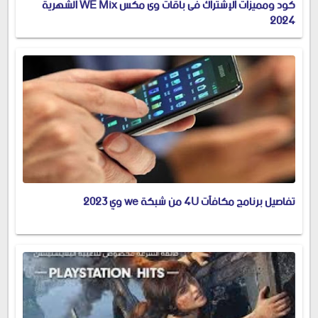
كود ومميزات الإشتراك فى باقات وى مكس WE Mix الشهرية
2024
تفاصيل برنامج مكافآت 4U من شبكة we وي 2023