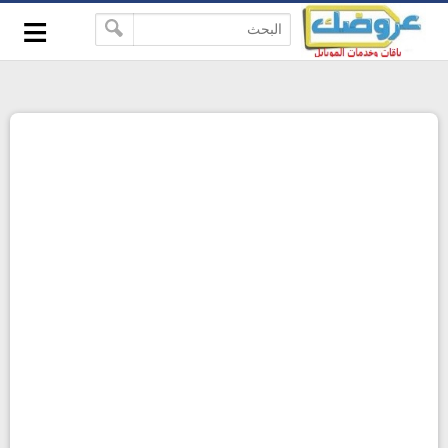
≡
-->